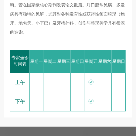
畸。曽在国家级核心期刊发表论文数篇。对口腔常见病、多发
病具有独特的见解，尤其对各种发育性或获得性颌面畸形（龅
牙、地包天、小下巴）及牙槽外科，创伤与整形美学具有很深
的造诣。
专家坐诊
星期一
星期二
星期三
星期四
星期五
星期六
星期日
时间表

上午

下午