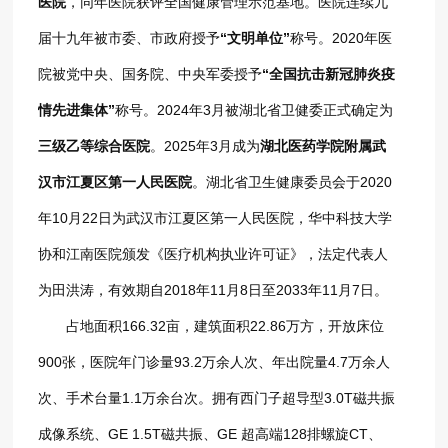
医院
，同年医院获评全国健康管理示范基地。医院连续九
届十九年被市委、市政府授予
“文明单位”
称号。2020年医
院被党中央、国务院、中央军委授予
“全国抗击新冠肺炎疫
情先进集体”
称号。2024年3月被湖北省卫健委正式确定为
三级乙等综合医院
。2025年3月成为
湖北医药学院附属武
汉市江夏区第一人民医院
。湖北省卫生健康委员会于2020
年10月22日为武汉市江夏区第一人民医院，华中科技大学
协和江南医院颁发《医疗机构执业许可证》，法定代表人
为田洪涛，有效期自2018年11月8日至2033年11月7日。
占地面积166.32亩，建筑面积22.86万方，开放床位
900张，医院年门诊量93.2万余人次、年出院量4.7万余人
次、手术台量1.1万余台次。拥有西门子超导型3.0T磁共振
成像系统、GE 1.5T磁共振、GE 超高端128排螺旋CT、