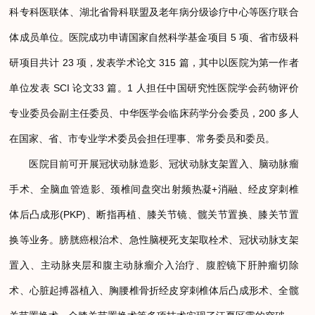
科专科医联体、湖北省骨科联盟及老年病分级诊疗中心等医疗联合
体成员单位。医院成功申请国家自然科学基金项目 5 项、省市级科
研项目共计 23 项，发表学术论文 315 篇，其中以医院为第一作者
单位发表 SCI 论文33 篇。1 人担任中国研究性医院学会药物评价
专业委员会副主任委员、中华医学会临床药学分会委员，200 多人
在国家、省、市专业学术委员会担任理事、常务委员和委员。
医院目前可开展冠状动脉造影、冠状动脉支架置入、脑动脉瘤
手术、全脑血管造影、颈椎间盘突出射频热凝+消融、经皮穿刺椎
体后凸成形(PKP)、断指再植、膝关节镜、髋关节置换、膝关节置
换等业务。膀胱癌根治术、急性脑梗死支架取栓术、冠状动脉支架
置入、主动脉夹层和腹主动脉瘤介入治疗、腹腔镜下肝肿瘤切除
术、心脏起搏器植入、胸腰椎骨折经皮穿刺椎体后凸成形术、全髋