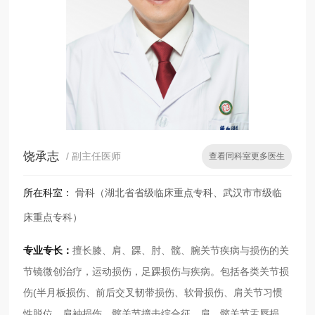
饶承志
/ 副主任医师
查看同科室更多医生
所在科室：
骨科（湖北省省级临床重点专科、武汉市市级临
床重点专科）
专业专长：
擅长膝、肩、踝、肘、髋、腕关节疾病与损伤的关
节镜微创治疗，运动损伤，足踝损伤与疾病。包括各类关节损
伤(半月板损伤、前后交叉韧带损伤、软骨损伤、肩关节习惯
性脱位、肩袖损伤、髋关节撞击综合征、肩、髋关节盂唇损